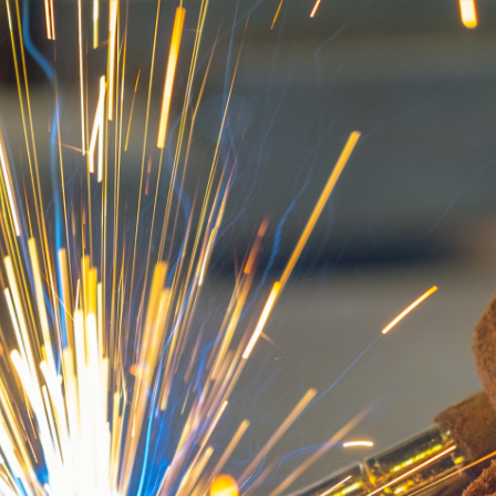
内
容
を
ス
キ
ッ
プ