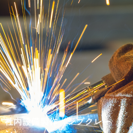
内
容
を
ス
キ
ッ
プ
社内設備製作（ジブクレー
ン）